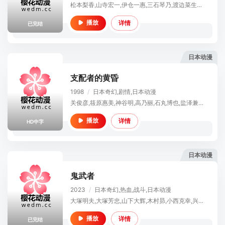
松本梨香,山寺宏一,伊仓一惠,三石琴乃,渡边菜生子,屋良有作,龙田直树,川浪叶子,田中秀幸,小山裕香,关智一,丹下樱,室园丈裕,真地勇志,大塚瑞惠,久川绫,三矢雄二,盐泽兼人,天野由梨,安井邦彦,关俊彦,长泽美树,高桥广树,臼井孝康
详情
播放
已完结
日本动漫
支配者的黄昏
1998
/
日本
奇幻,剧情,日本动漫
关俊彦,筱原惠美,神谷明,高乃丽,石丸博也,盐泽兼人,加藤精三,高畑淳子,土师孝也,安井邦彦,天田益男,室园丈裕,龙田直树,川津泰彦,山田美穗,大塚瑞惠,游佐浩二,丹羽紫保里,佐藤由里,小泽康夫
详情
播放
HD中字
日本动漫
鬼武者
2023
/
日本
奇幻,热血,战斗,日本动漫
大塚明夫,大塚芳忠,山下大辉,木村昴,小西克幸,兴津和幸,古川慎,山根绮,木村良平,关俊彦
详情
播放
已完结