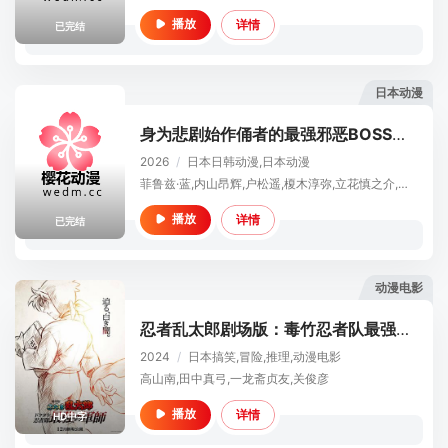
详情
播放
已完结
日本动漫
身为悲剧始作俑者的最强邪恶BOSS女王为民竭心尽力。第二季
2026
/
日本
日韩动漫,日本动漫
菲鲁兹·蓝,内山昂辉,户松遥,榎木淳弥,立花慎之介,绿川光,森川智之,井上喜久子,游佐浩二,安元洋贵,关俊彦,小野大辅,永冢拓马,下野纮,铃木崚汰,诹访部顺一,市道真央,石上静香
详情
播放
已完结
动漫电影
忍者乱太郎剧场版：毒竹忍者队最强的军师
2024
/
日本
搞笑,冒险,推理,动漫电影
高山南,田中真弓,一龙斋贞友,关俊彦
详情
播放
HD中字