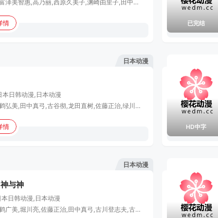
横山智佐,富泽美智惠,高乃丽,西原久美子,渊崎由里子,田中真弓,冈本麻弥,伊仓一惠,折笠爱,陶山章央,池田胜,北村弘一,子安武人,冈村明美,增田由纪,冰上恭子,矢尾一树,乡里大辅,松野太纪,三矢雄二,难波圭一,藤原启治,西村知道,中田让治,中岛聪彦,麻生智久,小形满,佐佐木诚二,园部好德,山寺宏一
详情
已完结
日本动漫
日本
日韩动漫,日本动漫
野泽雅子,鹤弘美,田中真弓,古谷彻,龙田直树,佐藤正治,绿川光,古川登志夫,堀川亮
详情
HD中字
日本动漫
：神与神
日本
日韩动漫,日本动漫
野泽雅子,鹤广美,堀川亮,佐藤正治,田中真弓,古川登志夫,古谷彻,绿川光,草尾毅,皆口裕子,渡边菜生子,大友龙三郎,石冢运升,龙田直树,盐屋浩三,伊藤美纪,千叶繁,玄田哲章,山田荣子,藤本隆弘,川浪叶子,平野绫,八奈见乘儿,田中亮一,三矢雄二,内海贤二,轻部真一,松本薰,中川翔子,赤羽根健治,服卷浩司,增谷康纪,福原耕平,藤井雪代,照井春佳,一木千洋,一之濑彩,大空直美,森田成一,山寺宏一