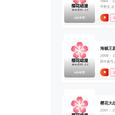
1984
/
HD中字
海贼王
2009
/
HD中字
樱花大
2001
/