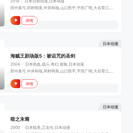
2019
/
日本
日韩动漫,日本动漫
田中真弓,冈村明美,中井和哉,山口胜平,平田广明,大谷育江,山口由里子,矢尾一树,长岛雄一,古谷彻,千叶繁,三石琴乃,神谷浩史,大场真人,关智一,大友龙三郎,挂川裕彦,西原久美子,岛田敏,桧山修之,松冈洋子,浪川大辅,真殿光昭,龙田直树,竹本英史,楠大典,宗矢树赖,高木礼子,滨田贤二,加濑康之,森久保祥太郎,石田彰,大川透,中博史,立木文彦,置鲇龙太郎,泽木郁也,中友子,野田顺子,土井美加,永野广一,伊仓一惠,太田真一郎,花田光,小山刚志,服卷浩司,山田真一,高冢正也,平井启二,清水健佑,田边幸辅,坂井易
详情
日本动漫
海贼王剧场版5：被诅咒的圣剑
2004
/
日本
热血,战斗,奇幻,冒险,日本动漫
田中真弓,中井和哉,冈村明美,山口胜平,平田广明,大谷育江,山口由里子,柚木凉香,立木文彦,佐佐木诚二,青野武,竹本英史,中山真奈美,浦和惠,稻田彻,服卷浩司,晴晴,田中大文,三浦祥朗,盐山由佳,吉原夏希,滨野雅嗣,高桥裕吾,笹田贵之,冈本宽志,三宅淳一,藤本隆弘,山下绘里香,福井美纪,福原耕平,久本雅美,内博贵,中村狮童
详情
日本动漫
暗之末裔
2000
/
日本
耽美,乙女向,日本动漫