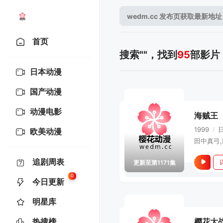
首页
搜索"
"，找到
95
部影片
日本动漫
国产动漫
动漫电影
海贼王
1999
/
欧美动漫
追剧周表
更新至第1171集
0
今日更新
明星库
热搜榜
樱花大