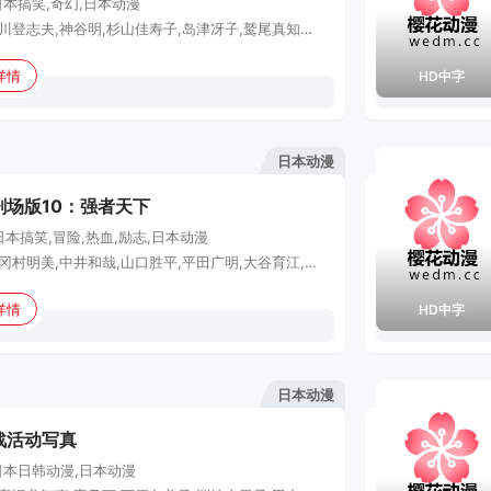
日本
搞笑,奇幻,日本动漫
平野文,古川登志夫,神谷明,杉山佳寿子,岛津冴子,鹫尾真知子,田中真弓,千叶繁,村山明,野村信次,二又一成,绪方贤一,佐久间夏生,池水通洋,安西正弘,西村知道,鳕子,鹈饲留美子,田中秀幸,盐屋翼,玄田哲章,永井一郎,藤冈琢也,岛本须美
详情
HD中字
日本动漫
剧场版10：强者天下
日本
搞笑,冒险,热血,励志,日本动漫
田中真弓,冈村明美,中井和哉,山口胜平,平田广明,大谷育江,山口由里子,矢尾一树,长岛雄一,中尾隆圣,银河万丈,水田山葵,土井美加,京田尚子,中友子,高户靖广,青野武,竹本英史,沼田祐介,高冢正也,西胁保,平井启二,藤本隆弘,织田优成,松原大典,福原耕平,宫坂俊藏,宫崎宽务,石黑千寻,台奈津树,藤堂真衣,富冈美沙子,中川智美,砥出惠太,桥爪知久,赤羽根健治,中博史,石森达幸,山崎和佳奈,北岛康介,皆藤爱子,竹中直人
详情
HD中字
日本动漫
战活动写真
日本
日韩动漫,日本动漫