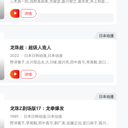
三木真一郎,浅野真由美,关俊彦,森川智之,速水奖,井上和彦,白鸟由里,西村知道,今井由香,胜生真沙子,高山南,川上伦子,泽木郁也,丰岛真千子,佐久间红美,水田山葵,麦人,高木涉,保村真,冰上恭子,田中真弓,曾我部和行,草尾毅,小杉十郎太
详情
日本动漫
龙珠超：超级人造人
2022
/
日本
日韩动漫,日本动漫
野泽雅子,古川登志夫,久川绫,堀川亮,田中真弓,草尾毅,皆口裕子,入野自由,神谷浩史,宫野真守,竹内良太,伊藤美纪,平野绫,鱼建,大友龙三郎,山寺宏一,森田成一,岛田敏,水树奈奈,杉田智和,若本规夫
详情
日本动漫
龙珠Z剧场版17：龙拳爆发
1995
/
日本
日韩动漫,日本动漫
野泽雅子,草尾毅,田中真弓,鹤广美,佐藤正治,皆口裕子,堀川亮,优希比吕,松田重治,风间信彦,川津泰彦,永井一郎,大本真基子,幸野善之,青森伸