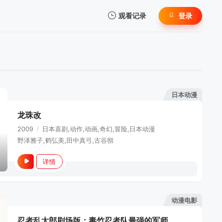
观看记录
登录
我的观影记录
日本动漫
龙珠改
暂无观看影片的记录
2009
/
日本
喜剧,动作,动画,奇幻,冒险,日本动漫
野泽雅子,鹤弘美,田中真弓,古谷彻
详情
动漫电影
忍者乱太郎剧场版：毒竹忍者队最强的军师