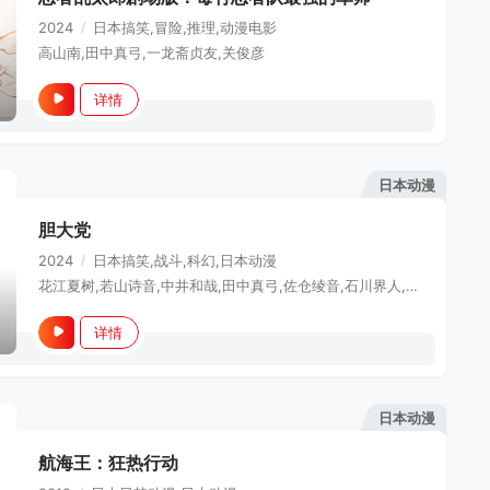
2024
/
日本
搞笑,冒险,推理,动漫电影
高山南,田中真弓,一龙斋贞友,关俊彦
详情
日本动漫
胆大党
2024
/
日本
搞笑,战斗,科幻,日本动漫
花江夏树,若山诗音,中井和哉,田中真弓,佐仓绫音,石川界人,水树奈奈
详情
日本动漫
航海王：狂热行动