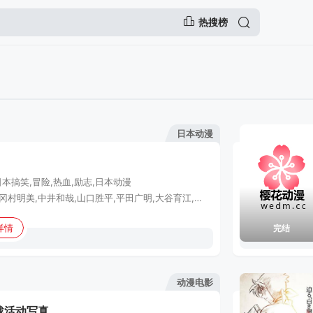
热搜榜
日本动漫
日本
搞笑,冒险,热血,励志,日本动漫
田中真弓,冈村明美,中井和哉,山口胜平,平田广明,大谷育江,山口由里子,矢尾一树,长岛雄一,池田秀一,古川登志夫,古谷彻,大塚周夫,津嘉山正种,草尾毅,大场真人,宝龟克寿,园部启一,柴田秀胜,中博史,阪口大助,竹内顺子,千叶繁,三石琴乃,挂川裕彦,堀秀行,田中秀幸,大友龙三郎,有本钦隆,大塚明夫,玄田哲章,小山茉美,土井美加,野田顺子,渡边美佐,野上尤加奈,林原惠美,水树奈奈,园崎未惠,西原久美子,久川绫,泽城美雪,池泽春菜,斋藤千和,神谷浩史,浪川大辅,森久保祥太郎,石田彰,高木涉,桧山修之,子安武人,
详情
完结
动漫电影
战活动写真