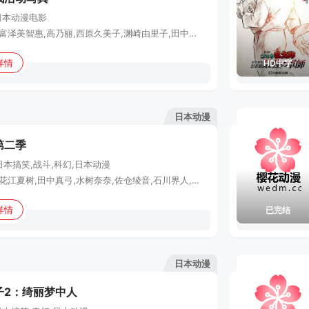
日本
动漫电影
横山智佐,富泽美智惠,高乃丽,西原久美子,渊崎由里子,田中真弓,冈本麻弥,伊仓一惠,折笠爱,陶山章央,池田胜,北村弘一,子安武人,冈村明美,增田由纪,冰上恭子,矢尾一树,乡里大辅,松野太纪,三矢雄二,难波圭一,藤原启治,西村知道,中田让治,中岛聪彦,麻生智久,小形满,佐佐木诚二,园部好德,山寺宏一
详情
HD中字
日本动漫
第二季
日本
搞笑,战斗,科幻,日本动漫
若山诗音,花江夏树,田中真弓,水树奈奈,佐仓绫音,石川界人,矶边万沙子,田村睦心,吉野裕行,大空直美
详情
已完结
日本动漫
子2：绮丽梦中人