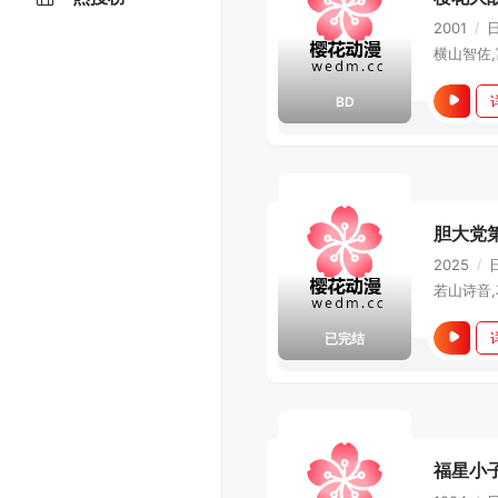
2001
/
BD
胆大党
2025
/
已完结
福星小