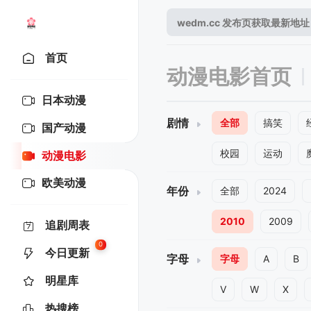
首页
动漫电影首页
日本动漫
剧情
全部
搞笑
国产动漫
校园
运动
动漫电影
欧美动漫
年份
全部
2024
2010
2009
追剧周表
0
今日更新
字母
字母
A
B
明星库
V
W
X
热搜榜