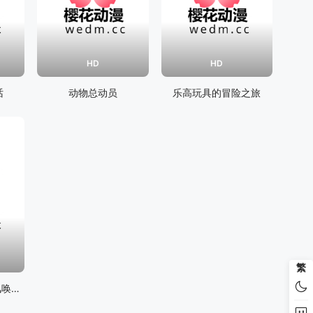
HD
HD
话
动物总动员
乐高玩具的冒险之旅
繁
蜡笔小新超时空呼风唤雨的我的新娘