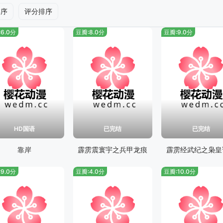
排序
评分排序
6.0分
豆瓣:8.0分
豆瓣:9.0分
HD国语
已完结
已完结
靠岸
霹雳震寰宇之兵甲龙痕
霹雳经武纪之枭皇
9.0分
豆瓣:4.0分
豆瓣:10.0分