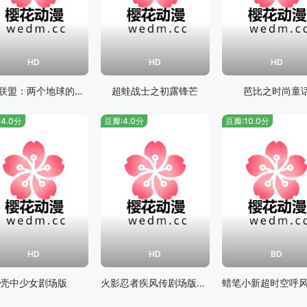
HD
HD
HD
正义联盟：两个地球的危机
超蛙战士之初露锋芒
芭比之时尚童
4.0分
豆瓣:4.0分
豆瓣:10.0分
HD
HD
BD
壳中少女剧场版
火影忍者疾风传剧场版：失落之塔