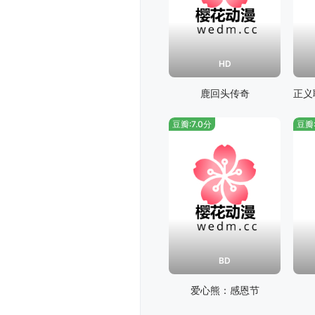
HD
鹿回头传奇
豆瓣:7.0分
豆瓣:
BD
爱心熊：感恩节