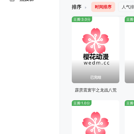
排序
时间排序
人气
豆瓣:3.0分
豆瓣:
已完结
霹雳震寰宇之龙战八荒
豆瓣:1.0分
豆瓣: