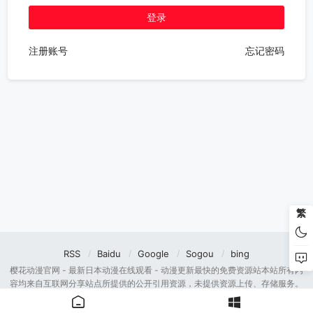
注册账号
忘记密码
繁
RSS
Baidu
Google
Sogou
bing
樱花动漫官网 - 最新日本动漫在线观看 - 动漫更新最快的免费资源站本站所有内
容均来自互联网分享站点所提供的公开引用资源，未提供资源上传、存储服务。