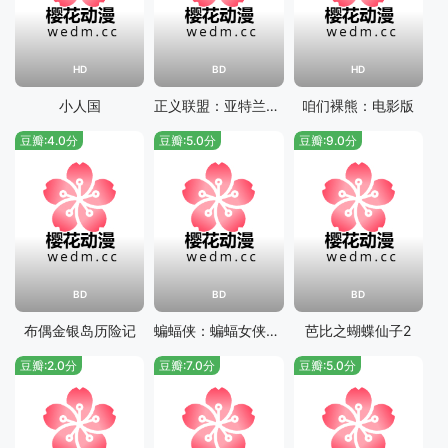
HD
BD
HD
小人国
正义联盟：亚特兰蒂斯的宝座
咱们裸熊：电影版
豆瓣:4.0分
豆瓣:5.0分
豆瓣:9.0分
BD
BD
BD
布偶金银岛历险记
蝙蝠侠：蝙蝠女侠之谜
芭比之蝴蝶仙子2
豆瓣:2.0分
豆瓣:7.0分
豆瓣:5.0分