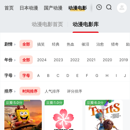
首页
日本动漫
国产动漫
动漫电影
欧美动漫
追剧
我的观影记录
动漫电影首页
动漫电影库
剧情
全部
搞笑
经典
热血
催泪
治愈
猎奇
励
年份
全部
2024
2023
2022
2021
2020
2019
暂无观看影片的记录
字母
字母
A
B
C
D
E
F
G
H
I
J
排序
时间排序
人气排序
评分排序
豆瓣:5.0分
豆瓣:1.0分
豆瓣:6.0分