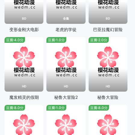
BD
全集
BD
变形金刚大电影
老虎的学徒
巴亚拉魔幻冒险
豆瓣:4.0分
豆瓣:1.0分
豆瓣:2.0分
HD
HD
HD
魔发精灵的假期
秘鲁大冒险2
秘鲁大冒险
豆瓣:8.0分
豆瓣:1.0分
豆瓣:8.0分