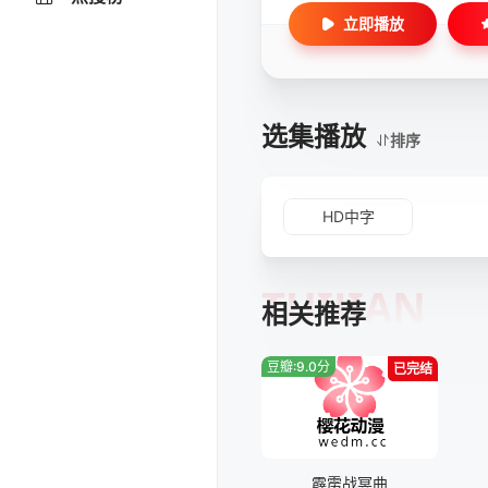
立即播放
选集播放
排序
HD中字
TUIJIAN
相关推荐
豆瓣:9.0分
已完结
霹雳战冥曲