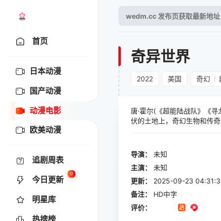
首页
奇异世界
日本动漫
2022
美国
奇幻
/
国产动漫
动漫电影
唐·霍尔(《超能陆战队》《
伏的土地上，奇幻生物和传奇
欧美动漫
家的故事——充满冒险精神的
导演：
未知
追剧周表
主演：
未知
0
今日更新
更新：
2025-09-23 04:
备注：
HD中字
明星库
评价：
热搜榜