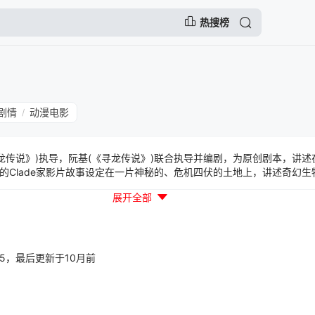
热搜榜
剧情
动漫电影
/
寻龙传说》)执导，阮基(《寻龙传说》)联合执导并编剧，为原创剧本，讲
的Clade家影片故事设定在一片神秘的、危机四伏的土地上，讲述奇幻
克莱德家内部的分歧可能威胁到他们的一次重要任务。
展开全部
31:35，最后更新于10月前