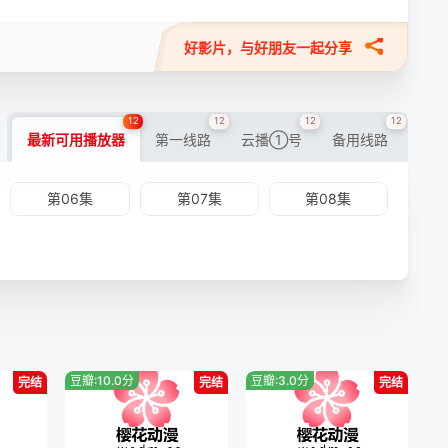
好影片，与好朋友一起分享
12
12
12
12
最新可用播放器
第一线路
云播①号
备用线路
第06集
第07集
第08集
豆瓣:10.0分
豆瓣:3.0分
完结
完结
完结