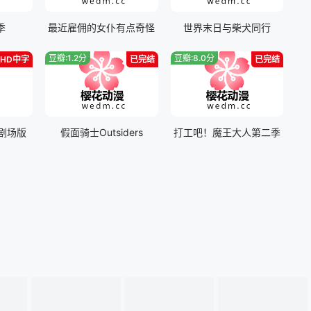
季
最近雇佣的女仆有点奇怪
世界末日与柴犬同行
豆瓣:1.2分
豆瓣:8.0分
HD中字
已完结
已完结
剧场版
假面骑士Outsiders
打工吧！魔王大人第二季