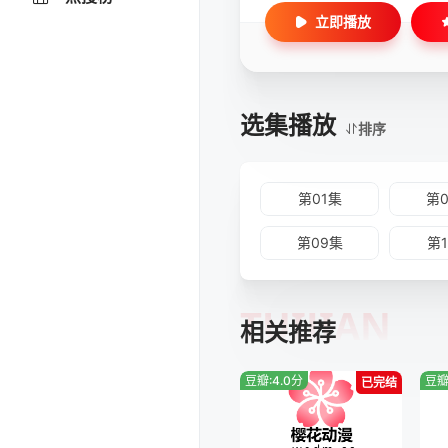
立即播放
选集播放
排序
第01集
第
第09集
第
TUIJIAN
相关推荐
豆瓣:4.0分
豆瓣
已完结