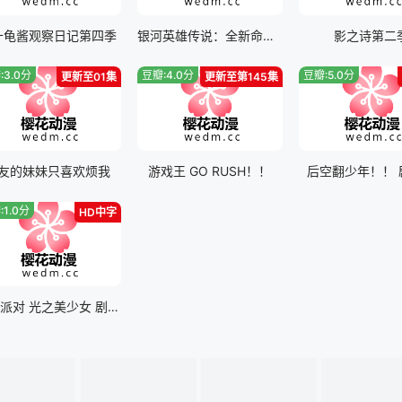
十龟酱观察日记第四季
银河英雄传说：全新命题 策谋
影之诗第二
:3.0分
豆瓣:4.0分
豆瓣:5.0分
更新至01集
更新至第145集
友的妹妹只喜欢烦我
游戏王 GO RUSH！！
后空翻少年！！ 
:1.0分
HD中字
美味派对 光之美少女 剧场版 寻梦的儿童套餐