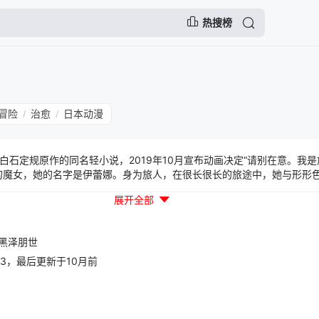
热搜榜
冒险
治愈
日本动漫
/
/
白石定规原作的同名轻小说，2019年10月宣布动画决定“请别在意。我
的魔女，她的名字是伊蕾娜。身为旅人，在很长很长的旅途中，她与形形
、最喜欢肌肉的壮汉、在死亡深渊等待恋人归来的青年、独自留守国家早
展开全部
，接触某人美丽的日常生活，魔女日复一日编制出相逢与离别的故事。
黑泽朋世
30:33，最后更新于10月前