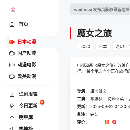
首页
魔女之旅
日本动漫
2020
日本
奇幻
/
国产动漫
动漫电影
电视动画《魔女之旅》改编自
行。”某个地方有个正在旅行
欧美动漫
逅。只允许魔法师入境的国家
名其妙、滑稽可笑的人们相遇
导演：
洼冈俊之
追剧周表
主演：
本渡枫
/
花泽香菜
/
0
今日更新
更新：
2025-09-22 04:
备注：
完结
明星库
评价：
热搜榜