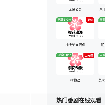
无良公会
八
豆瓣:6.0分
豆瓣
完结
神废柴☆偶像
朋
豆瓣:5.0分
豆瓣
已完结
物物语
热门番剧在线观看