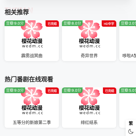
TUIJIAN
相关推荐
豆瓣:9.0分
豆瓣:8.0分
豆瓣:2.0
已完结
HD中字
霹雳战冥曲
奇异世界
热门番剧在线观看
豆瓣:9.0分
豆瓣:9.0分
豆瓣:5.0
已完结
已完结
五等分的新娘第二季
绯红结系
土
繁