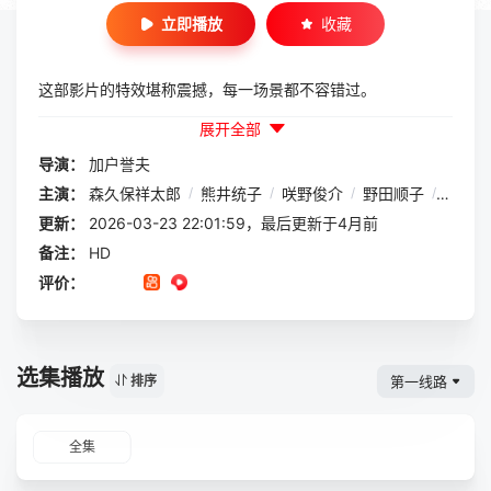
立即播放
收藏
这部影片的特效堪称震撼，每一场景都不容错过。
展开全部
导演：
加户誉夫
主演：
森久保祥太郎
/
熊井统子
/
咲野俊介
/
野田顺子
/
子安武
更新：
2026-03-23 22:01:59，最后更新于4月前
备注：
HD
评价：
选集播放
第一线路
排序
全集