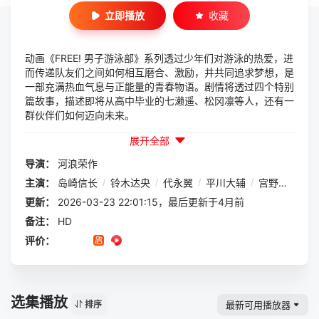
立即播放
收藏
动画《FREE! 男子游泳部》系列透过少年们对游泳的热爱，进
而传递队友们之间如何相互磨合、激励，并共同追求梦想，是
一部充满热血气息与正能量的青春物语。剧情将透过四个特别
篇故事，描述即将从高中毕业的七濑遥、松冈凛等人，还有一
群伙伴们如何迈向未来。
展开全部
导演：
河浪荣作
主演：
岛崎信长
/
铃木达央
/
代永翼
/
平川大辅
/
宫野真守
/
更新：
2026-03-23 22:01:15，最后更新于4月前
备注：
HD
评价：
选集播放
最新可用播放器
排序