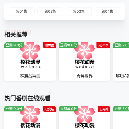
第01集
第02集
第03集
第04集
TUIJIAN
相关推荐
豆瓣:9.0分
豆瓣:8.0分
豆瓣:2.0
已完结
HD中字
霹雳战冥曲
奇异世界
热门番剧在线观看
豆瓣:9.0分
豆瓣:9.0分
豆瓣:5.0
已完结
已完结