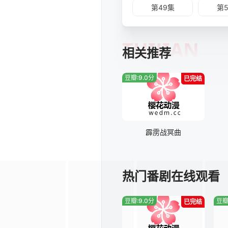
第49集
第
TUIJIAN
相关推荐
豆瓣:9.0分
已完结
霹雳战冥曲
热门番剧在线观看
豆瓣:9.0分
豆瓣
已完结