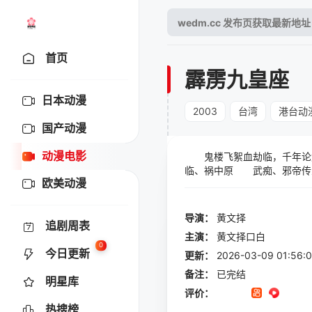
首页
霹雳九皇座
日本动漫
2003
台湾
港台动
国产动漫
动漫电影
鬼楼飞絮血劫临，千年论武
临、祸中原 武痴、邪帝传
欧美动漫
－九幽率众破鬼楼；云涛梦笔
乱，恶魂附体无声无息，阴谋
门，二创步怀真！妖刀界掀起
导演：
黄文择
追剧周表
背後的恶鬼之王、毁灭之源！
主演：
黄文择口白
书、素还真入世，能阻止此一
0
今日更新
染的风采 第4集-心海狂浪 第
更新：
2026-03-09 01:
第11集-难以评估的实力 第1
备注：
已完结
明星库
集-游戏的真相—阴阳极 第18
评价：
集-情义的风采 第24集-终究
热搜榜
差 第30集-劫、劫、劫 第3