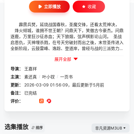
立即播放
收藏
霹雳兵燹，延烧战国春秋，圣魔交锋，还看太荒神决，
烽火倾城，谁拥不世王朝？问鼎天下，笑傲古今豪杰。问鼎
逐鹿，万里狂沙征赤血；天下狼烟，弦声棋影论山河。 圣战
启恩仇，灭神埋杀戮，在号天穷破封而出之後，末世圣传进入
全新阶段，云鼓雷峰、逸踪、登道岸，曾经与战的三派势力，
却因命运使然，各自陷入难以自拔的考验中，帝如来的过往罪
展开全部
愆，任云踪与净无幻的错身机缘，鬼觉神知的真实身分，恩怨
情仇错综复杂，刻划出依附在圣魔争斗下的人性纠葛。 众
导演：
王嘉祥
相凡窟一行，在冥冥赌注之下，一页书顺利通过考验，进入至
主演：
素还真
/
叶小钗
/
一页书
高圣地天佛原乡；为启叶小钗生机，素还真拨动希音琴，却为
圣魔双方谱下兵祸序章，六十日开战期限，邪尊道与死国因故
更新：
2026-03-09 01:56:09，最后更新于5月前
牵涉其中，修罗鬼阙、龠胜明峦正式浮上台面，他化阐提与海
备注：
已完结
蟾尊，各自领导六魔禘与六圣护，展开一段动汤乾坤的太荒神
评价：
决。 来自异域的血脉，传承上一代所背负的种种，在戢武
王败亡之後，圣魔双子於各方关注下，展开属於自己的宿命，
脉出同源的槐破梦与殊十二，是杀戮碎岛的延续，还是圣魔启
战之後的最大变数？歧途上的两人，远眺天下局势，牵扯的命
选集播放
运，却在一双睿智的双目下，尽成盤中星罗棋布。 洗棋亭
非凡资源M3U8
排序
内，未尽的残局，隐含江湖风波不断的宿命，隐而未现的对弈