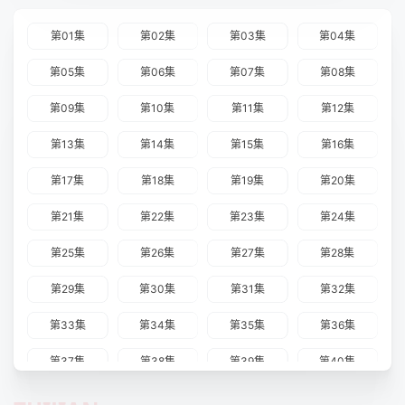
之手——驺山棋一，暗自等待入局时机。逐鹿问鼎，烽火狼
烟，天下二字，所指为何？权势、仇恨、顶峰，在各方争夺的
第01集
第02集
第03集
第04集
浑沌世局中，纷纷卷入一往无回的不归途。 预知最精采後
续，敬请期待霹雳国际多媒体二○一一年八月十九日崭新钜献
第05集
第06集
第07集
第08集
──【霹雳兵燹之问鼎天下】
第09集
第10集
第11集
第12集
第13集
第14集
第15集
第16集
第17集
第18集
第19集
第20集
第21集
第22集
第23集
第24集
第25集
第26集
第27集
第28集
第29集
第30集
第31集
第32集
第33集
第34集
第35集
第36集
第37集
第38集
第39集
第40集