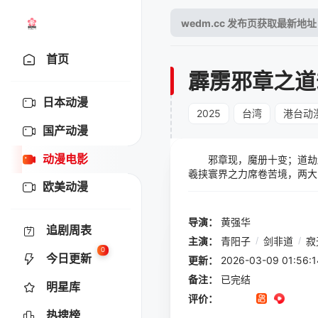
首页
霹雳邪章之道
日本动漫
2025
台湾
港台动
国产动漫
动漫电影
邪章现，魔册十变；道劫
羲挟寰界之力席卷苦境，两大
欧美动漫
酷的杀伐利器，无情针对过往
无间。 龙脑非道．侠义不
不世剑者襄助，捍卫中原不遗
导演：
黄强华
追剧周表
道灯照破无边黯夜，刀剑护
主演：
青阳子
/
剑非道
/
寂
亦是终结之地，但宿怨仍在，
0
今日更新
祸，神秘莫测的独行道，不
更新：
2026-03-09 01:
天下式，与太上府双府尊天极
备注：
已完结
明星库
与图谋，将左右中原道门的兴
评价：
小雨，也为了心中念想，卷
热搜榜
圣武．末天钥，决战手持魔刀