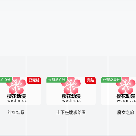
:9.0分
豆瓣:5.0分
豆瓣:2.0分
已完结
完结
绯红结系
土下座跪求给看
魔女之旅