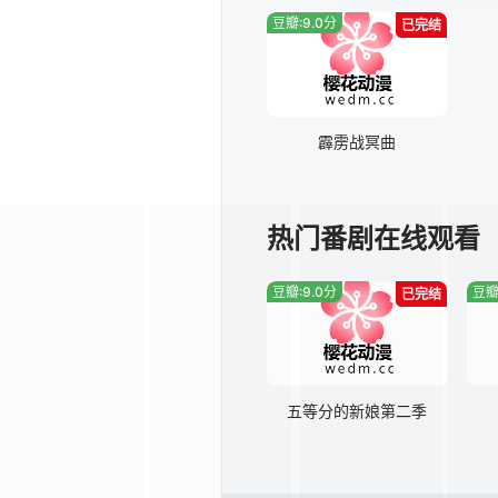
豆瓣:9.0分
已完结
霹雳战冥曲
热门番剧在线观看
豆瓣:9.0分
豆瓣
已完结
五等分的新娘第二季