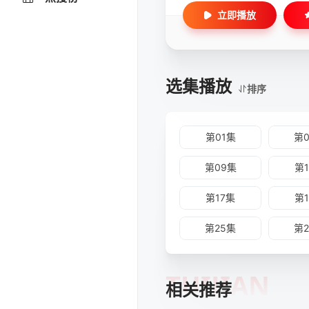
无初惊艳出世，来历成谜的他
立即播放
一连串精彩剧情，请勿错过霹
选集播放
排序
第01集
第
第09集
第
第17集
第
第25集
第
TUIJIAN
相关推荐