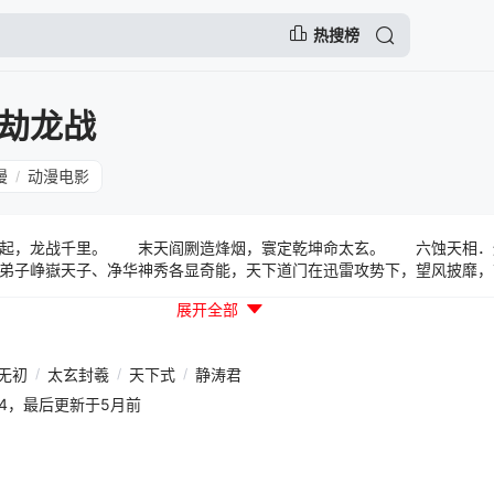
热搜榜
劫龙战
漫
动漫电影
/
起，龙战千里。 末天阎劂造烽烟，寰定乾坤命太玄。 六蚀天相
弟子峥嶽天子、净华神秀各显奇能，天下道门在迅雷攻势下，望风披靡，
同袍；邪道炼吾宗崛起，身负十变魔册的陆苍绝，张狂无伦，颠倒苍生，
展开全部
孤 龙脑青阳子重纳战龙之力，掌挽狂澜，风雨飘摇乱世中，圣龙口屹
余力；道剑剑非道重建道镇伏魔崖，巍峨独立于冰雪世界，却未置身事外
生一步侠途。 天心独行．玄门双擘 六一天心垣，昔日道门正宗魁首
无初
/
太玄封羲
/
天下式
/
静涛君
恩仇未泯，垣主云梦襄瑛，率领双宗别参辰、识天枢，誓要终结太玄封羲
再独善其身，两大道派双双入世，成为正道最有力的支柱。 至人无己
56:14，最后更新于5月前
、地限齐名同修的先天女道，过去因彼此修道理念不合而分道扬镳，而今
亡；凌虚七仙之首．天马宗一以超绝拔俗之姿涉身红尘，世有不平，道合
入道门干戈之中。 圣武魔刀．谁与争锋 久远之前，旷古道邪之战，
．阎劂无尽劫的道劫天邪，最终双锋没入对方体内，两人也同时殒落。多