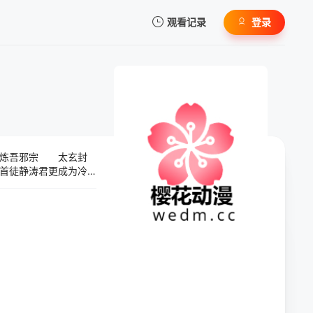
观看记录
登录
我的观影记录
．炼吾邪宗 太玄封
暂无观看影片的记录
首徒静涛君更成为冷
江湖化炼狱，生死皆
立不摇，更得古鲮族
，太上府开拔匡世，
，是道劫传说的开端
的阴谋；面对滔天邪
．天马宗一 至人．
传奇归来，她的立场
天倪，同属七仙的旂
道门叛徒楚玄羲窃取
年之后，道门新星寂