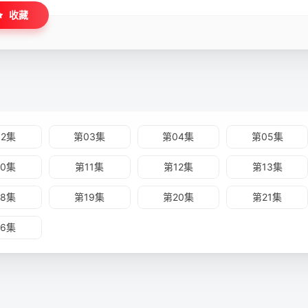
，竟身负圣武气息，为动荡不安武林再添变数，道不尽的恩怨情仇，挥不
收藏
雳布袋戏最新强档──霹雳邪章之道劫龙战。
02集
第03集
第04集
第05集
10集
第11集
第12集
第13集
18集
第19集
第20集
第21集
26集